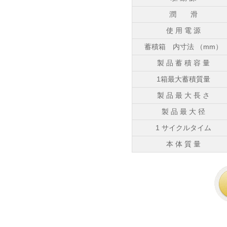
潤 滑
使 用 電 源
蓄積箱 内寸法 （mm）
製 品 蓄 積 容 量
1箱最大蓄積質量
製 品 最 大 長 さ
製 品 最 大 径
1 サイクルタイム
本 体 質 量