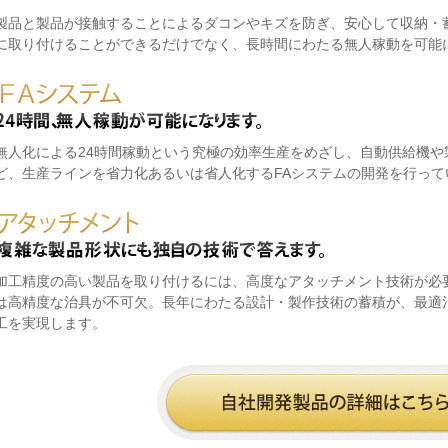
製品と製品が接触することによるダコンやキズを防ぎ、安心して収納・
に取り付けることができるだけでなく、長時間にわたる無人稼動を可能
無人化による24時間稼動という究極の効率生産をめざし、自動供給機や
ど、生産ラインを省力化あるいは省人化するFAシステムの開発を行って
加工精度の高い製品を取り付けるには、高度なアタッチメント技術が必
は高精度な治具が不可欠。長年にわたる設計・製作技術の蓄積が、最適
工を実現します。