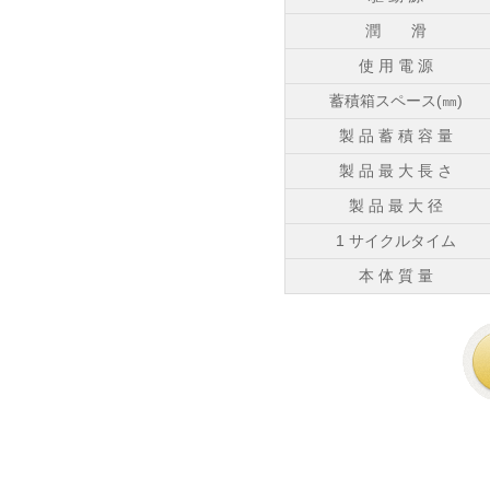
潤 滑
使 用 電 源
蓄積箱スペース(㎜)
製 品 蓄 積 容 量
製 品 最 大 長 さ
製 品 最 大 径
1 サイクルタイム
本 体 質 量